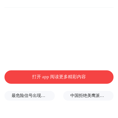
在维护检测市场秩序方面，会议要求严禁以
恶意低价等方式进行不正当竞争，严禁低于
成本价承揽业务，承揽业务后不得减少服务
打开 app 阅读更多精彩内容
内容、降低服务质量。检测机构应与建设单
位签订合同，检测合同应明确检测内容、检
最危险信号出现！全球能源大动脉岌岌可危
中国拒绝美鹰派副防长访华？弦外之音被热议
测批次、检测费用、检测期限及双方权利义
务等要素。非建设单位委托的检测机构出具
的检测报告不得作为工程质量验收资料。检