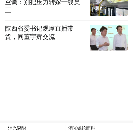
空调：别把压力转嫁一线员
严禁以“中间报告”“快报”等非正式检测报告
工
提供给委托方作为工程质量验收依据。
陕西省委书记观摩直播带
在规范收样及监控管理方面，会议要求严格
货，同董宇辉交流
落实见证取样制度，见证、取样人员应具备
相应知识和专业能力，并经所在单位书面授
权。检测机构接收检测试样时，应对试样状
况、标识、封志等符合性进行检查。鼓励推
行试样二维码等新技术，确保试样真实有
效。检测机构检测场所应建立视频监控系
统，各功能检测室至少布置1个摄像头，实现
检测室监控全覆盖，业务办理大厅、留样室
等关键区域均应纳入监控范围。视频影像应
清晰连续、画面完整、时间记录准确，严禁