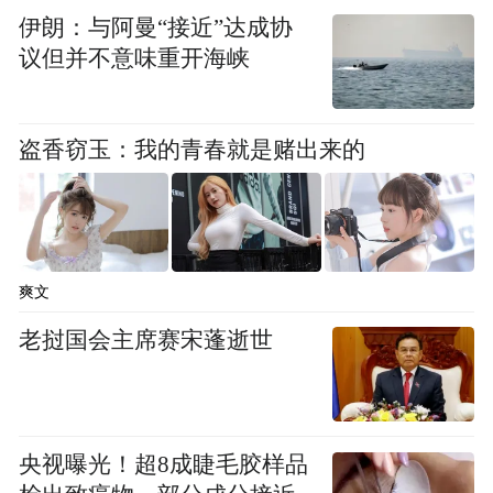
强化学物品及电源导线等检查，配备灭火器
伊朗：与阿曼“接近”达成协
材。现场工程实体检测前应制定完善的安全
议但并不意味重开海峡
措施方案，涉及高处、动火等危险作业的须
报施工方安全管理部门审批。检测危险房屋
盗香窃玉：我的青春就是赌出来的
等特殊对象时，应先进行勘察评估，必要时
应先加固再检测。
在检测企业发展方面，会议鼓励各检测机构
爽文
加大技术研发投入，提升检测技术水平，积
极应用自动化、信息化检测手段。建立完善
老挝国会主席赛宋蓬逝世
的质量保证体系和管理制度，确保有效执
行。建立检测信息化管理系统并与检测监管
系统平台实现数据对接，实现检测数据和检
央视曝光！超8成睫毛胶样品
测过程全程可追溯。外域检测企业在平度市