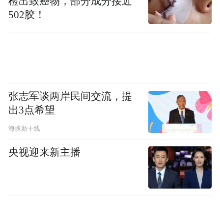
检出致癌物，部分成分接近
开展业务前，应通过监管平台进行企业登
502胶！
记，将资质、人员、仪器设备、实验室监控
等信息录入或接入平台。
会议强调，平度市各检测机构要进一步提高
思想认识，切实履行主体责任，严格执行
张志军谈两岸民间交流，提
《建设工程质量检测管理办法》各项规定。
出3点希望
要以此次会议为契机，全面开展自查自纠，
海峡新干线
补齐短板弱项，不断提升检测工作质量和公
央视迎来新主播
信力。平度市城乡建设局将持续加大监督检
查力度，对违法违规行为依法严肃查处，共
同推动平度市工程质量检测行业规范、健
康、高质量发展。