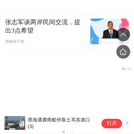
张志军谈两岸民间交流，提
出3点希望
海峡新干线
黑海遇袭商船停靠土耳其港口
黑
打开
(3)
央视迎来新主播