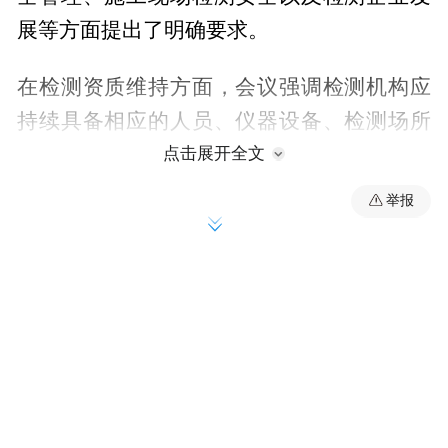
展等方面提出了明确要求。
在检测资质维持方面，会议强调检测机构应
持续具备相应的人员、仪器设备、检测场所
及质量保证体系。检测场所、技术人员、仪
点击展开全文
器设备等事项发生变更影响资质标准的，应
举报
在变更后30个工作日内提出资质重新核定申
请。资质证书有效期届满30个工作日前须提
出资质延续申请。检测机构应依法与技术人
员签订劳动合同并缴纳社会保险，定期开展
岗位培训和继续教育。