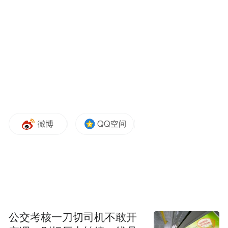
测合同应按照年度统一编号，编号连续，不
得随意抽撤、涂改。严禁签订“阴阳合同”，
严禁将同一单位工程中的同一类型检测项目
委托多家检测机构，不得转包或违法分包检
测业务。
在检测计划提报与时效性方面，会议明确检
测机构应在检测开始3日前报送检测计划。检
测方案应涵盖检测项目、检测方法、检测批
次及取样频率等内容。检测机构应公示检测
项目的检测周期，检测完成后应及时出具检
测报告，根据承接业务量合理调配人员和设
备资源，确保检测工作在承诺周期内完成。
公交考核一刀切司机不敢开