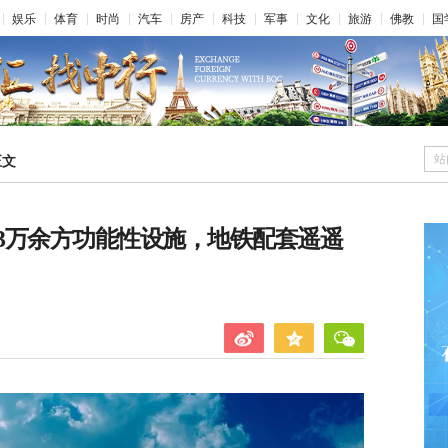
娱乐
体育
时尚
汽车
房产
科技
军事
文化
旅游
佛教
国
站
正文
3万余方功能性设施，地铁配套遥遥