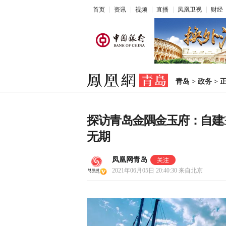
首页
资讯
视频
直播
凤凰卫视
财经
青岛
>
政务
>
探访青岛金隅金玉府：自建
无期
凤凰网青岛
2021年06月05日 20:40:30
来自北京