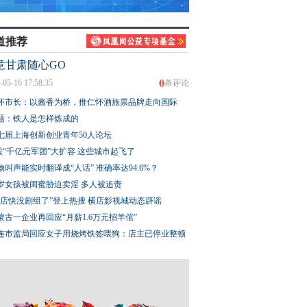
道推荐
意甘肃随心GO
0
-05-16 17:58:35
条评论
怀市长：以酱香为桥，推仁怀酒旅票品牌走向国际
题：铁人是怎样炼成的
七届上海创新创业青年50人论坛
股“千亿元军团”大扩容 这些城市起飞了
物叫声能实时翻译成“人话” 准确率达94.6%？
3岁女孩被闺蜜胁迫卖淫 多人被追责
横店快没剧组了”登上热搜 横店影视城动态辟谣
蒙古一企业再回应“月薪1.6万元招羊倌”
连市监局回应女子用烧烤铁签喂狗：店主已停业整顿