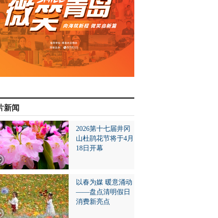
片新闻
2026第十七届井冈
山杜鹃花节将于4月
18日开幕
以春为媒 暖意涌动
——盘点清明假日
消费新亮点