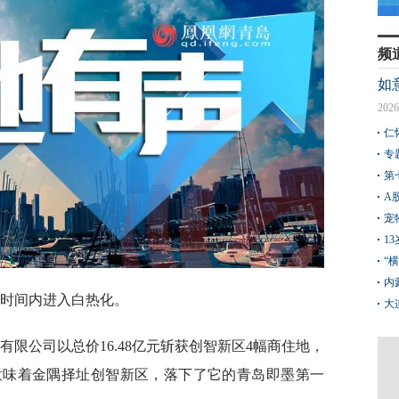
频
如
2026
仁
专
第
A
宠
1
“
内
的时间内进入白热化。
大
团有限公司以总价16.48亿元斩获创智新区4幅商住地，
意味着金隅择址创智新区，落下了它的青岛即墨第一