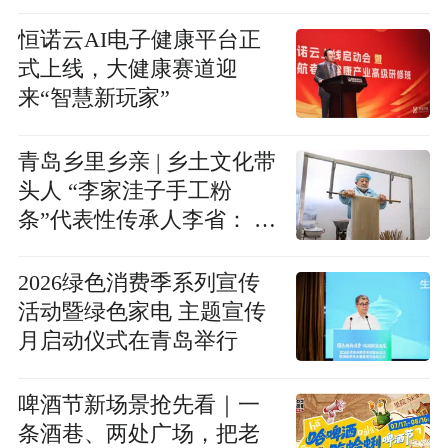
恒诺云AI电子健康平台正
式上线，大健康赛道迎
来“智慧新玩家”
青岛乡里乡亲 | 乡土文化带
头人 “李家洼子手工粉
条”代表性传承人李省： 匠
心守艺三十载 一挂粉条续
乡愁
2026绿色消费季系列宣传
活动暨绿色家电 主题宣传
月启动仪式在青岛举行
啤酒节新场景抢先看｜一
条酒巷、两处广场，把老