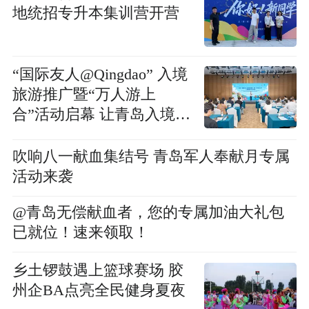
地统招专升本集训营开营
“国际友人@Qingdao” 入境
旅游推广暨“万人游上
合”活动启幕 让青岛入境
游“流量”变消费“增量”
吹响八一献血集结号 青岛军人奉献月专属
活动来袭
@青岛无偿献血者，您的专属加油大礼包
已就位！速来领取！
乡土锣鼓遇上篮球赛场 胶
州企BA点亮全民健身夏夜