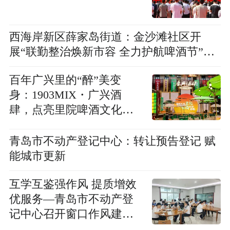
西海岸新区薛家岛街道：金沙滩社区开
展“联勤整治焕新市容 全力护航啤酒节”专
项整治行动
百年广兴里的“醉”美变
身：1903MIX・广兴酒
肆，点亮里院啤酒文化名
片
青岛市不动产登记中心：转让预告登记 赋
能城市更新
互学互鉴强作风 提质增效
优服务—青岛市不动产登
记中心召开窗口作风建设
一线调研座谈会