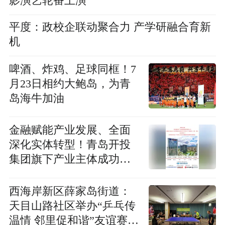
影演艺轮番上演
平度：政校企联动聚合力 产学研融合育新
机
啤酒、炸鸡、足球同框！7
月23日相约大鲍岛，为青
岛海牛加油
金融赋能产业发展、全面
深化实体转型！青岛开投
集团旗下产业主体成功发
行新债券
西海岸新区薛家岛街道：
天目山路社区举办“乒乓传
温情 邻里促和谐”友谊赛活