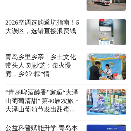
2026空调选购避坑指南！5
大误区，选错直接浪费钱
青岛乡里乡亲｜乡土文化
带头人 刘妙芝：柴火慢
煮，乡邻“粽”情
“青岛啤酒醇香”邂逅“大泽
山葡萄清甜”|第40届农旅・
大泽山葡萄节发出甜蜜邀
约
公益科普赋能升学 青岛本