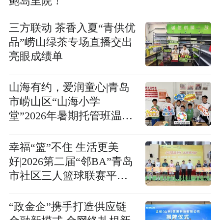
鲍岛里院！
三方联动 茶香入夏“青供优
品”崂山绿茶专场直播交出
亮眼成绩单
山海有约，爱润童心|青岛
市崂山区“山海小学
堂”2026年暑期托管班温暖
启航
幸福“篮”不住 生活更美
好|2026第二届“邻BA”青岛
市社区三人篮球联赛平度
赛区圆满收官
“政金企”携手打造供应链