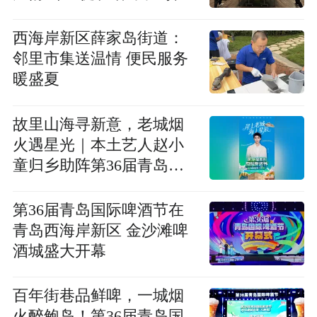
动
西海岸新区薛家岛街道：
邻里市集送温情 便民服务
暖盛夏
故里山海寻新意，老城烟
火遇星光｜本土艺人赵小
童归乡助阵第36届青岛国
际啤酒节老城会场（大鲍
岛）
第36届青岛国际啤酒节在
青岛西海岸新区 金沙滩啤
酒城盛大开幕
百年街巷品鲜啤，一城烟
火醉鲍岛！第36届青岛国