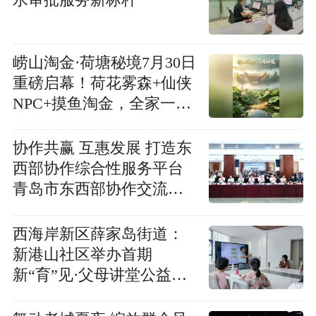
崂山淘金·荷塘秘境7月30日
重磅启幕！荷花雾森+仙侠
NPC+摸鱼淘金，全家一站
式嗨玩整夏
协作共赢 互惠发展 打造东
西部协作综合性服务平台
青岛市东西部协作交流促
进会成立大会成功召开
西海岸新区薛家岛街道：
新港山社区举办首期
新“育”见·父母讲堂公益活
动