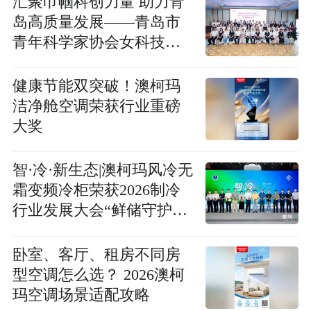
汇聚巾帼科创力量 助力青
岛高质量发展——青岛市
青年科学家协会女科技工
作者专委会成立
健康节能双突破！澳柯玛
洁净舱空调荣获行业重磅
大奖
智·冷·新生态|澳柯玛风冷无
霜变频冷柜荣获2026制冷
行业发展大会“鲜储守护先
锋”大奖！
卧室、客厅、租房不同房
型空调怎么选？ 2026澳柯
玛空调场景适配攻略