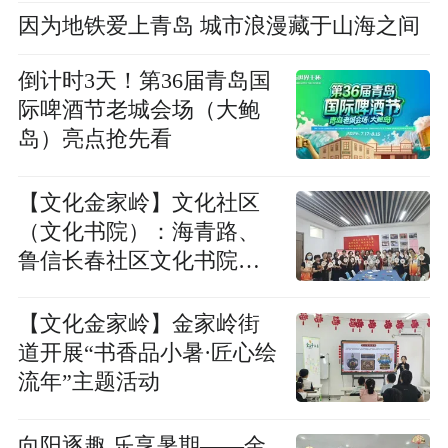
因为地铁爱上青岛 城市浪漫藏于山海之间
倒计时3天！第36届青岛国
际啤酒节老城会场（大鲍
岛）亮点抢先看
【文化金家岭】文化社区
（文化书院）：海青路、
鲁信长春社区文化书院顺
利结业（七月篇）
【文化金家岭】金家岭街
道开展“书香品小暑·匠心绘
流年”主题活动
向阳逐趣 乐享暑期——金