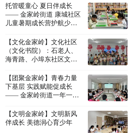
托管暖童心 夏日伴成长
—— 金家岭街道 康城社区
儿童暑期成长营护航少年
快乐假期
【文化金家岭】文化社区
（文化书院）：石老人、
海青路、小埠东社区文化
书院顺利结业（七月篇）
【团聚金家岭】青春力量
下基层 实践赋能促成长
—— 金家岭街道一年一
度“青鸟计划”暑假大学生
社会实践活动正式启动
【文明金家岭】文明新风
伴成长 美德润心育少年