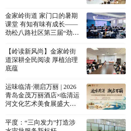
金家岭街道 家门口的暑期
课堂 有知有味有成长——
劲松八路社区第三届“劲松
有梦・童行万里”暑期公益
托管班开课啦
【岭读新风尚】金家岭街
道深耕全民阅读 厚植治理
底蕴
运味临清·潮启万丽 | 2026
青岛金茂万丽酒店×临清运
河文化艺术美食展盛大启
幕
平度：“三向发力”打造涉
水审批服务新标杆