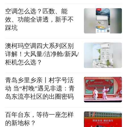
空调怎么选？匹数、能
效、功能全讲透，新手不
踩坑
澳柯玛空调四大系列区别
详解！大风量/洁净舱/新风/
柜机怎么选？
青岛乡里乡亲丨村字号活
动 当“村晚”遇见非遗：青
岛东流亭社区的出圈密码
百年台东，等待一座怎样
的新地标？