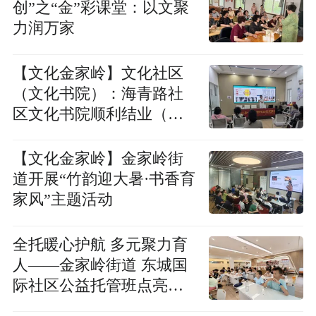
创”之“金”彩课堂：以文聚
力润万家
【文化金家岭】文化社区
（文化书院）：海青路社
区文化书院顺利结业（七
月篇）
【文化金家岭】金家岭街
道开展“竹韵迎大暑·书香育
家风”主题活动
全托暖心护航 多元聚力育
人——金家岭街道 东城国
际社区公益托管班点亮儿
童缤纷假期