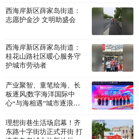
西海岸新区薛家岛街道：
志愿护金沙 文明助盛会
西海岸新区薛家岛街道：
桂花山路社区暖心服务守
护城市劳动者
产业聚智、童笔绘海、长
板逐风|数字海洋国际中
心“与海相遇”城市逐浪季
热烈举办
理想街巷生活场启幕！齐
东路十字街坊正式开街 打