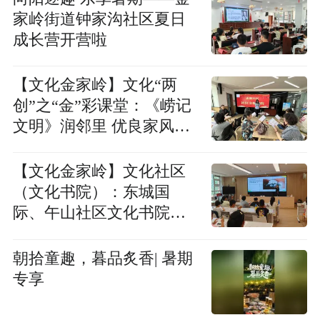
家岭街道钟家沟社区夏日
成长营开营啦
【文化金家岭】文化“两
创”之“金”彩课堂：《崂记
文明》润邻里 优良家风暖
人心
【文化金家岭】文化社区
（文化书院）：东城国
际、午山社区文化书院顺
利结业（七月篇）
朝拾童趣，暮品炙香| 暑期
专享