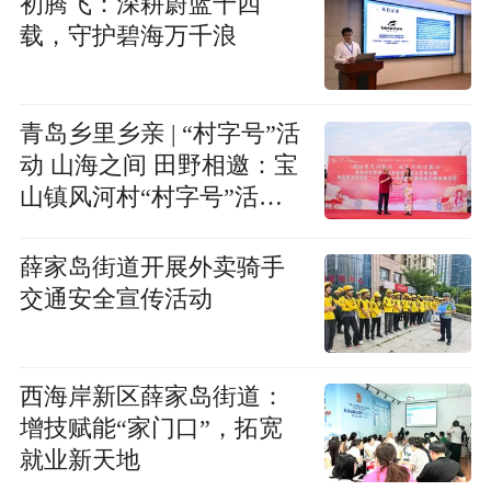
初腾飞：深耕蔚蓝十四
载，守护碧海万千浪
青岛乡里乡亲 | “村字号”活
动 山海之间 田野相邀：宝
山镇风河村“村字号”活动
撬动乡村文旅新图景
薛家岛街道开展外卖骑手
交通安全宣传活动
西海岸新区薛家岛街道：
增技赋能“家门口”，拓宽
就业新天地