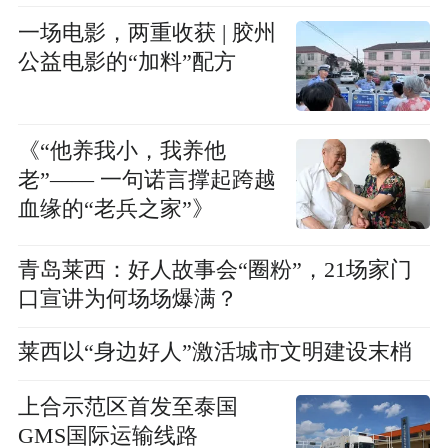
一场电影，两重收获 | 胶州
公益电影的“加料”配方
《“他养我小，我养他
老”—— 一句诺言撑起跨越
血缘的“老兵之家”》
青岛莱西：好人故事会“圈粉”，21场家门
口宣讲为何场场爆满？
莱西以“身边好人”激活城市文明建设末梢
上合示范区首发至泰国
GMS国际运输线路