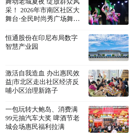
舞动老城夏夜 绽放群众风
采！ 2026年市南区社区大
舞台·全民时尚秀广场舞展
演燃情上演
恒通股份在印尼布局数字
智慧产业园
激活自我造血 办出惠民效
益|市北区走出社区经济反
哺小区治理新路子
一包玩转大鲍岛、消费满
99元抽汽车大奖 啤酒节老
城会场惠民福利拉满