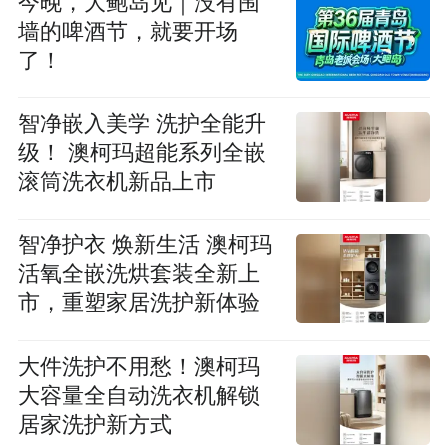
今晚，大鲍岛见｜没有围
墙的啤酒节，就要开场
了！
智净嵌入美学 洗护全能升
级！ 澳柯玛超能系列全嵌
滚筒洗衣机新品上市
智净护衣 焕新生活 澳柯玛
活氧全嵌洗烘套装全新上
市，重塑家居洗护新体验
大件洗护不用愁！澳柯玛
大容量全自动洗衣机解锁
居家洗护新方式