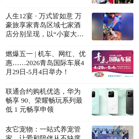
人生12宴 · 万式皆如意 万
豪旅享家青岛区域七家酒
店分别呈现，以“小宴大
事”致敬人生重要时刻
燃爆五一 | 机车、网红、优
惠……2026青岛国际车展4
月29日-5月4日举办！
联通合约购机优选，华为
畅享 90、荣耀畅玩系列最
低 1 元畅享申领
友它宠物：一站式养宠管
家，让爱和陪伴从不缺席