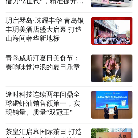
借力“Z世代”，精准提升国
际化传播效能
玥启琴岛·珠耀丰华 青岛银
丰玥美酒店盛大启幕 打造
山海间奢华新地标
青岛威斯汀夏日美食节：
奏响味觉冲浪的夏日乐章
逢时科技连续两年问鼎全
球磷虾油销售额第一，实
现销量、质量“双冠王”
茶皇汇启幕国际茶日 打造