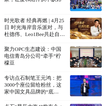
时光歌者 经典再燃 | 4月25
日 时光海岸音乐派对，与
杜德伟、Leo1Bee共赴自在
好时光
聚力OPC生态建设：中国
电信青岛分公司“牵手”柠
檬豆
专访点石制笔王元鸿：把
3000个座位留给粉丝，这
家中国文具品牌的“底
牌”是什么？