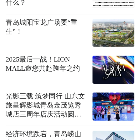
什么？
青岛城阳宝龙广场要“重
生”！
2025最后一战！LION
MALL邀您共赴跨年之约
光影三载 筑梦同行 山东文
旅星辉影城青岛金茂览秀
城店三周年店庆活动圆满
落幕
经济环境跌宕，青岛崂山