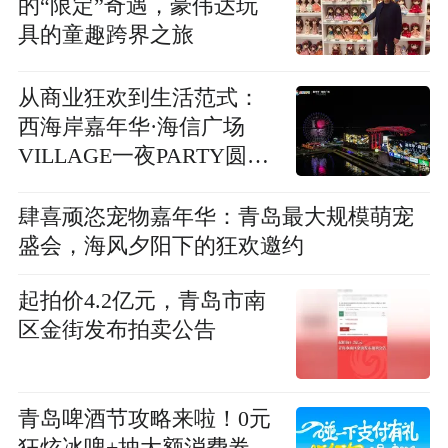
的“限定”奇遇，豪伟达玩
具的童趣跨界之旅
从商业狂欢到生活范式：
西海岸嘉年华·海信广场
VILLAGE一夜PARTY圆满
收官
肆喜顽恣宠物嘉年华：青岛最大规模萌宠
盛会，海风夕阳下的狂欢邀约
起拍价4.2亿元，青岛市南
区金街发布拍卖公告
青岛啤酒节攻略来啦！0元