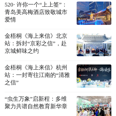
520· 许你一个“上上签”：
青岛美高梅酒店致敬城市
爱情
金梧桐《海上来信》北京
站：拆封“京彩之信”，赴
京城鲜味之约
金梧桐《海上来信》杭州
站：一封寄往江南的“清雅
之信”
“虫生万象”启新程：多维
聚力共谱自然教育新华章