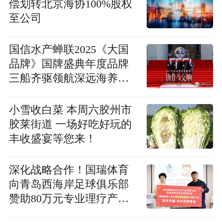
偿划转北京海协100%股权
至公司
国信水产蝉联2025《大国
品牌》国牌盛典年度品牌
三船齐驱领航深远海养殖
新征程
小雪收白菜 本周六胶州市
胶莱街道 一场好吃好玩的
丰收盛宴等您来！
深化战略合作！国瑞体育
向青岛西海岸足球俱乐部
赞助80万元专业理疗产
品，护航球员健康