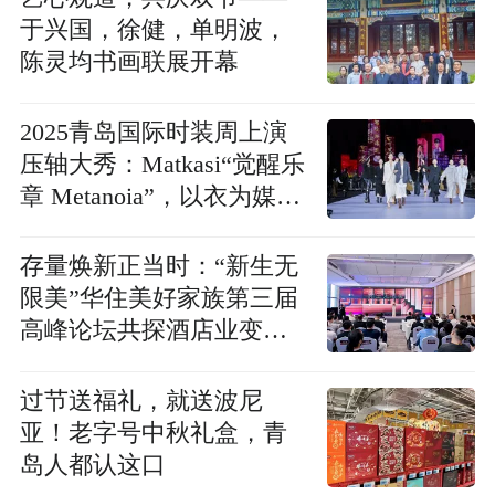
于兴国，徐健，单明波，
陈灵均书画联展开幕
2025青岛国际时装周上演
压轴大秀：Matkasi“觉醒乐
章 Metanoia”，以衣为媒唤
醒生活本真
存量焕新正当时：“新生无
限美”华住美好家族第三届
高峰论坛共探酒店业变革
之路
过节送福礼，就送波尼
亚！老字号中秋礼盒，青
岛人都认这口