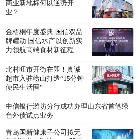
商业新地标何以逆势开
业？
金梧桐年度盛典 国信双品
牌耀动 国信水产以创新实
力领航高端食材新征程
北村旺市开街在即！真诚
超市入驻崂山打造“15分钟
便民生活圈”
中信银行潍坊分行成功办理山东省首笔绿
色外债试点业务
青岛国新健康子公司拟无