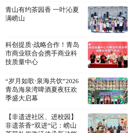
青山有约茶园香 一叶沁夏
满崂山
科创提质·战略合作！青岛
市商业联合会携手商业科
技质量中心
“岁月如歌·泉海共饮”2026
青岛海泉湾啤酒夏夜狂欢
季盛大启幕
【非遗进社区、进校园】
非遗茶香“双进”记：崂山