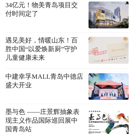
34亿元！物美青岛项目交
付时间定了
遇见美好，情暖山东！百
胜中国“以爱焕新厨”守护
儿童健康未来
中建幸孚MALL青岛中德店
盛大开业
墨与色 ——庄景辉抽象表
现主义作品国际巡回展中
国青岛站