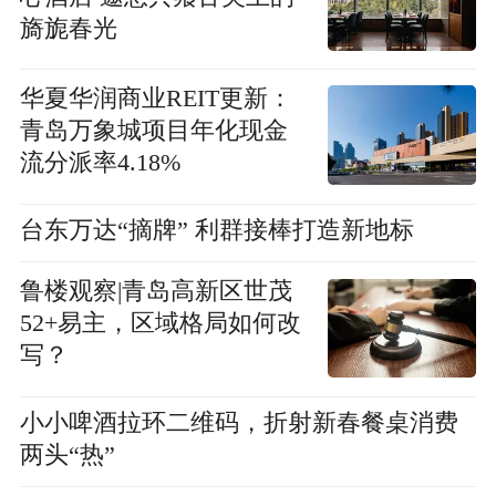
旖旎春光
华夏华润商业REIT更新：
青岛万象城项目年化现金
流分派率4.18%
台东万达“摘牌” 利群接棒打造新地标
鲁楼观察|青岛高新区世茂
52+易主，区域格局如何改
写？
小小啤酒拉环二维码，折射新春餐桌消费
两头“热”