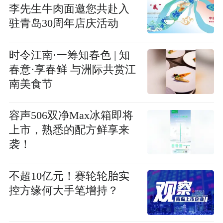
李先生牛肉面邀您共赴入
驻青岛30周年店庆活动
时令江南·一筹知春色 | 知
春意·享春鲜 与洲际共赏江
南美食节
容声506双净Max冰箱即将
上市，熟悉的配方鲜享来
袭！
不超10亿元！赛轮轮胎实
控方缘何大手笔增持？