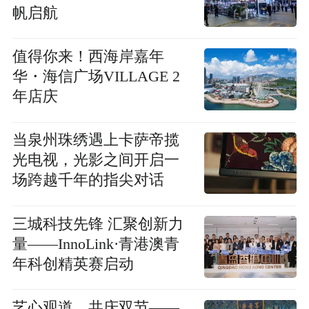
帆启航
值得你来！西海岸嘉年
华・海信广场VILLAGE 2
年店庆
当泉州珠绣遇上卡萨帝揽
光电视，光影之间开启一
场跨越千年的指尖对话
三城科技先锋 汇聚创新力
量——InnoLink·青港澳青
年科创精英赛启动
艺心观道，共庆双节——