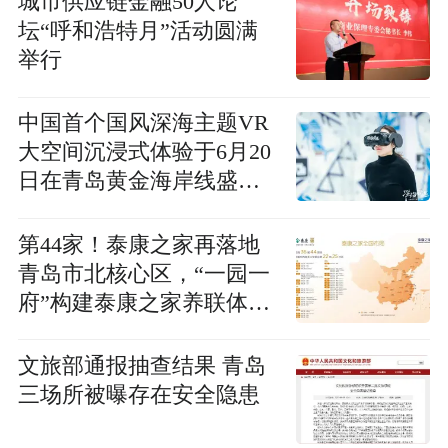
城市供应链金融50人论
坛“呼和浩特月”活动圆满
举行
中国首个国风深海主题VR
大空间沉浸式体验于6月20
日在青岛黄金海岸线盛大
开业！
第44家！泰康之家再落地
青岛市北核心区，“一园一
府”构建泰康之家养联体青
岛版
文旅部通报抽查结果 青岛
三场所被曝存在安全隐患