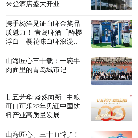
来登酒店盛大开业
携手杨洋见证白啤金奖品
质魅力！ 青岛啤酒「醉樱
浮白」樱花味白啤浪漫上
市
山海匠心三十载：一碗牛
肉面里的青岛城市记
廿五芳华 盎然向新 | 中粮
可口可乐25年见证中国饮
料产业高质量发展
山海匠心、三十而“礼”！