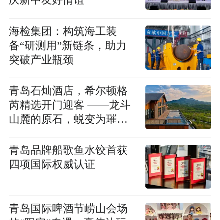
庆新中友好情谊
海检集团：构筑海工装
备“研测用”新链条，助力
突破产业瓶颈
青岛石灿酒店，希尔顿格
芮精选开门迎客 ——龙斗
山麓的原石，蜕变为璀璨
的石之印记
青岛品牌船歌鱼水饺首获
四项国际权威认证
青岛国际啤酒节崂山会场