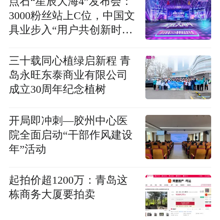
点石“星辰大海4”发布会：
3000粉丝站上C位，中国文
具业步入“用户共创新时
代”
三十载同心植绿启新程 青
岛永旺东泰商业有限公司
成立30周年纪念植树
开局即冲刺—胶州中心医
院全面启动“干部作风建设
年”活动
起拍价超1200万：青岛这
栋商务大厦要拍卖