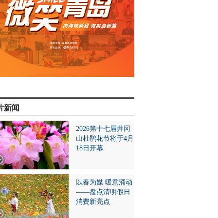
片新闻
2026第十七届井冈
山杜鹃花节将于4月
18日开幕
以春为媒 暖意涌动
——盘点清明假日
消费新亮点