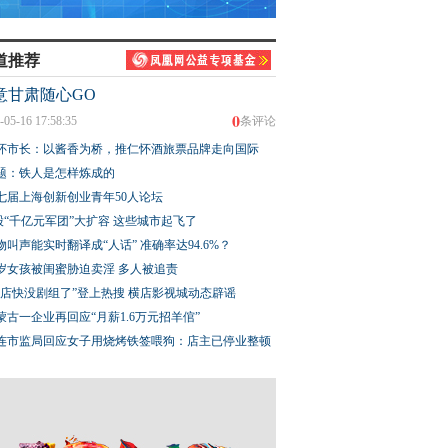
道推荐
意甘肃随心GO
0
-05-16 17:58:35
条评论
怀市长：以酱香为桥，推仁怀酒旅票品牌走向国际
题：铁人是怎样炼成的
七届上海创新创业青年50人论坛
股“千亿元军团”大扩容 这些城市起飞了
物叫声能实时翻译成“人话” 准确率达94.6%？
3岁女孩被闺蜜胁迫卖淫 多人被追责
横店快没剧组了”登上热搜 横店影视城动态辟谣
蒙古一企业再回应“月薪1.6万元招羊倌”
连市监局回应女子用烧烤铁签喂狗：店主已停业整顿