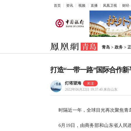
首页
资讯
视频
直播
凤凰卫视
财经
青岛
>
政务
>
打造“一带一路”国际合作
灯塔望海
2022年06月22日 19:37:40
来自山东
时隔近一年，全球目光再次聚焦青
6月19日，由商务部和山东省人