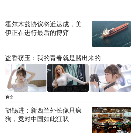
成绩迎接党的二十大召开！
霍尔木兹协议将近达成，美
“特别声明：以上作品内容(包括在内的视频、图片或音
频)为凤凰网旗下自媒体平台“大风号”用户上传并发
伊正在进行最后的博弈
布，本平台仅提供信息存储空间服务。
Notice: The content above (including the videos,
pictures and audios if any) is uploaded and posted
盗香窃玉：我的青春就是赌出来的
by the user of Dafeng Hao, which is a social media
platform and merely provides information storage
space services.”
爽文
胡锡进：新西兰外长像只疯
狗，竟对中国如此狂吠