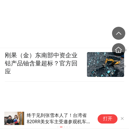
刚果（金）东南部中资企业
钴产品铀含量超标？官方回
应
终于见到张雪本人了！台湾省
“
打开
820RR美女车主受邀参观机车工
红
厂
了