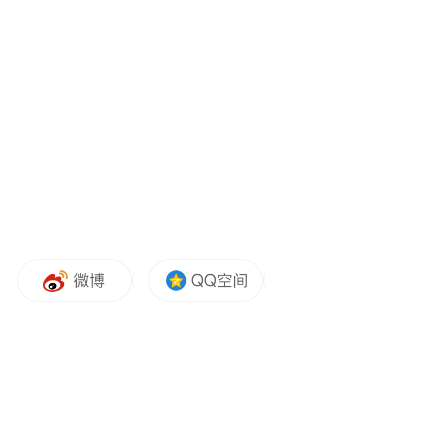
观看了葛家屯宣传片，之后整齐列队，重温
入党誓词。
“‘乡情书房’是街道和社区打造的一处展现乡