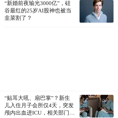
“新婚前夜输光3000亿”，硅
谷最红的25岁AI股神也被当
韭菜割了？
“贴耳大吼、扇巴掌”？新生
儿入住月子会所仅4天，突发
颅内出血进ICU，相关部门已