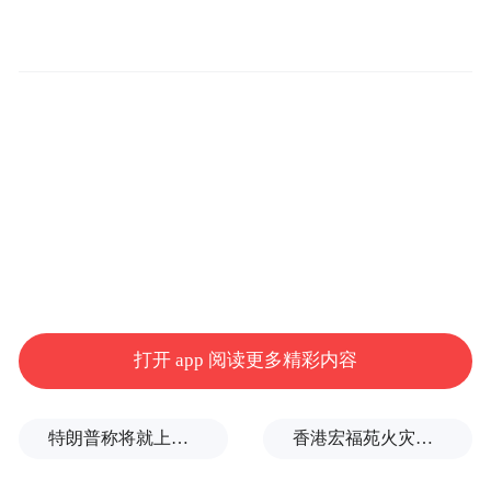
门领导出席本次活动。城阳区委常委、示范
区工委副书记、管委主持日常工作的副主任
毕建国，示范区工委委员、管委副主任范宝
财，示范区管委、国家高速列车青岛技术创
新中心、棘洪滩街道、上马街道、动投集团
的党员代表参加本次活动。
党员们先后来到了位于城阳区上马街道林家
社区的“乡情书房”、葛家社区的“烽火军屯·上
马红史馆”参观学习。
打开 app 阅读更多精彩内容
在“乡情书房”，党员们认真翻看实物，仔细
特朗普称将就上诉法院涉白宫宴会厅项目裁决提起上诉
香港宏福苑火灾跨部门调查最终报告：大火或由烟头引起
阅读书房里的藏书；在“烽火军屯·上马红史
馆”党员们边听讲解边观看资料介绍，并集体