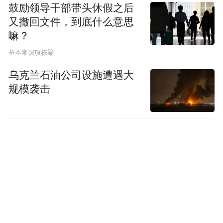
村振兴成果和村庄发展变迁的公共平台。早
鼓励领导干部带头休假之后
又撤回文件，到底什么意思
在1940年，葛家社区就成立了党支部，是在
嘛？
党的领导下革命活动开展比较活跃的区域之
基本常识项栋梁
一，‘烽火军屯·上马红史馆’全面记录了这一
段历史，同时展现了上马区域周边抗战史以
乌克兰石油公司设施遭遇大
规模袭击
及建设新上马的奋进史。我们希望通过这次
主题党日活动，引导示范区的党员干部从伟
大建党精神中汲取强大动力，从红色历史中
感悟初心使命，进一步锤炼拼搏奋进干事业
的斗志，夯实提升作风能力的思想基础，继
续创造新业迹、开拓新局面。”示范区工委委
员、管委副主任范宝财表示。
从2018年11月17日成立，改革的步伐催动了