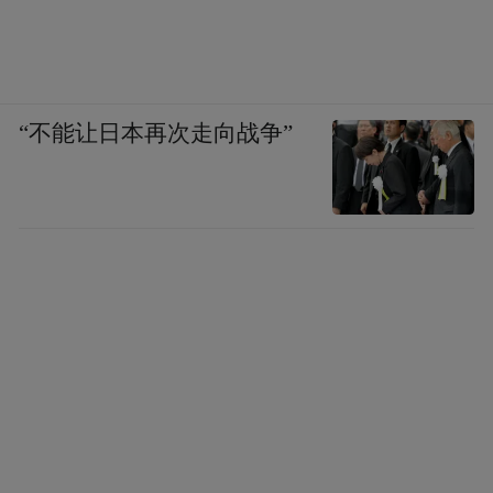
不断
除此之外，青岛也在通过一系列行动，
加强医疗物资储备和医疗救治服务
。
“不能让日本再次走向战争”
12月19日，薄涛在接受采访时提到，青岛市
将有100万片退烧药从19日开始陆续到货，今
后每天也将有一定数量的退烧药物进入青
岛。
目前来看， 青岛从省商务厅争取来的退烧药
物已 到达各区市，而 各区市也通过指定药店
进行销售的方式，尽全力保障市民可以购买
到退烧药。
而各个区市也在根据形势变化调整优化工作