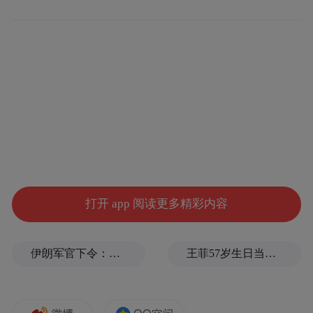
图片来源：青岛电视台今日
近期，随着疫情防控形势逐渐放开，各地日
新增感染者数量其实都呈现出比较明显的增
长趋势。同时，各地首波感染高峰什么时候
来，也成为外界普遍关注的话题。
打开 app 阅读更多精彩内容
青岛市妇女儿童医院官微在12月23日推送的
“我院已连续
《告全院职工书》中就曾提到：
伊朗军官下令：如果美军踏上我国领土，就砍掉他们脚！
王菲57岁生日当天，谢霆锋隔空说3次生日快乐
多日发热门诊和急诊日接诊量持续在3000人
次以上”
。