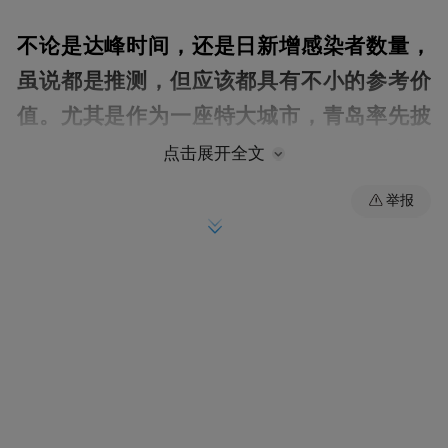
不论是达峰时间，还是日新增感染者数量，
虽说都是推测，但应该都具有不小的参考价
值。尤其是作为一座特大城市，青岛率先披
露推测的结果，对于后续战疫也具有一定的
点击展开全文
指示性意义。
举报
"