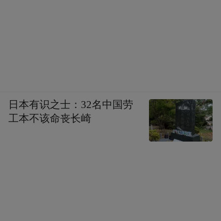
床位数接近3万张，两个定点医院的床位数为
1540张。原有方舱医院升级为三级医院的分
院，共有11769张床位。
第三道防线是重症病床。目前，全市共有
2309张重症床位，匹配1.2万名重症医护人
员，普通救护车307辆，负压救护车137辆。
日本有识之士：32名中国劳
同时，全市26家互联网医院全部开设新冠咨
工本不该命丧长崎
询板块，可提供远程免费咨询。
此前，青岛还通过主动公布二级及以上医疗
机构24小时就医服务咨询电话及可提供“清肺
排毒汤”方剂的医疗机构名单等，增强信息透
明度，畅通沟通渠道，保障百姓知情权。