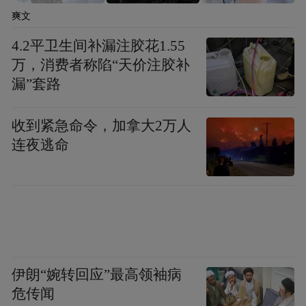
爽文
对此，胡锡进也在社交平台上点赞了青岛公
4.2平卫生间补漏注胶花1.55
“是一次实事求
开日增感染估算的做法，称其
万，消费者称陷“天价注胶补
是的勇敢实践”
。
漏”套路
值得一提的是，在青岛披露日新增数据预估
收到紧急命令，加拿大2万人
后，东莞也已跟上，指出“感染者正以每天25
连夜逃命
万～30万人的规模增长，且增速越来越快”。
当然，青岛发布这些关键数据的推测，并非
要引起外界恐慌。 在主动回应外界 关切的同
时， 青岛 也在采取多种方式抗击疫情 ，力
求达到 “ 把曲线拉得更平更长，让高峰期进
伊朗“婉转回应”最高领袖病
程可控，为岛城医疗物资储备、医疗救治 服
危传闻