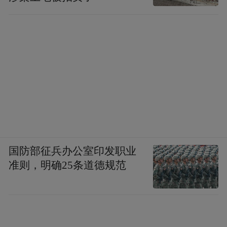
是青岛做好防疫工作的主线，毕竟无论是保
障知情权还是优化调整疫情防控工作，都需
要紧守这一初心。
“特别声明：以上作品内容(包括在内的视频、图片或音
频)为凤凰网旗下自媒体平台“大风号”用户上传并发
布，本平台仅提供信息存储空间服务。
Notice: The content above (including the videos,
pictures and audios if any) is uploaded and posted
by the user of Dafeng Hao, which is a social media
国防部征兵办公室印发职业
platform and merely provides information storage
space services.”
准则，明确25条道德规范