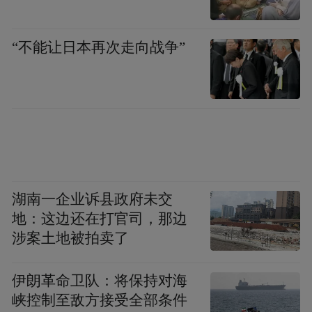
务等赢得更多时间，从而减轻短期内的医疗
资源挤兑现象 ”的目标。
“不能让日本再次走向战争”
湖南一企业诉县政府未交
地：这边还在打官司，那边
涉案土地被拍卖了
图片来源： 青岛电视台今日
伊朗革命卫队：将保持对海
如薄涛在采访中提到，目前青岛已建立并完
峡控制至敌方接受全部条件
善分级分类诊疗体系，构筑了医疗救治三道