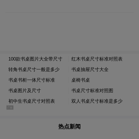
要知道，这仅仅只是一个医院的接诊量，放
到全市层面，形势将更加严重，如果不能及
时做好信息的发布，很可能会引起公众的恐
慌之情。
这个过程中，其实就牵扯到了一个信息不对
称的问题。
信息不对称是谣言产生
从信息论角度来看，
的根源
。根据谣言传播公式R≈I×A/C，其中
热点新闻
的A即消息的模糊性，可以看作是信息不对