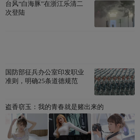
台风“白海豚”在浙江乐清二
称的程度，如果将消息公开，降低消息模糊
次登陆
性，提升信息对称程度，谣言的传播强度会
相应降低。
从这一角度来看，青岛主动披露对一些关键
数据的推测，将增强百姓的知情权，降低谣
言产生的概率，为后续更好地处置疫情，赢
国防部征兵办公室印发职业
得更多空间。
准则，明确25条道德规范
盗香窃玉：我的青春就是赌出来的