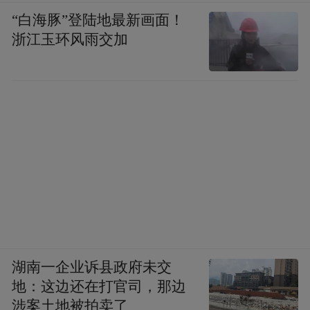
重点，全力抗击疫情。
“白海豚”登陆地最新画面！
浙江玉环风雨交加
如市北区和胶州市均提倡退休医务人员，积
极投身疫情防控和医疗救治工作；李沧区公
布全区141个家庭医生签约服务团队信息，为
新冠轻症和无症状感染者做好居家康复指
导；崂山区则将2处核酸采样小屋改造为发热
诊疗临时服务点（试点），满足有发热症状
居民的快速就医需求；平度市发布“邻里互助
药物共享”倡议书，提倡在满足自身用药需求
前提下，以无接触的方式将余药共享给同
湖南一企业诉县政府未交
事、朋友、邻居使用。
地：这边还在打官司，那边
涉案土地被拍卖了
“人民至上、生命至上”
万变不离其宗。
依然