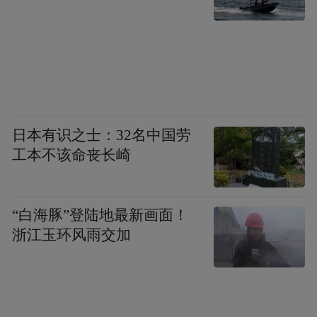
防线。
其中，第一道防线是社区诊疗点、发热诊室
和医院发热门诊。公开数据显示，各区市社
区卫生服务中心、乡镇卫生院开设发热诊室
201家，并拓展了3371个社区诊疗点。截至目
日本有识之士：32名中国劳
工本不该命丧长崎
前，全市发热门诊应设尽设，应开尽开。此
外，二级以上医疗机构开设发热门诊（发热
诊室）151家。
“白海豚”登陆地最新画面！
浙江玉环风雨交加
第二道防线是二级以上医院普通病床，定点
医院和三级医院分院（原亚定点医院）病
床。数据显示，目前青岛共有二级以上医院