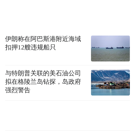
“特别声明：以上作品内容(包括在内的视频、图片或音
频)为凤凰网旗下自媒体平台“大风号”用户上传并发
布，本平台仅提供信息存储空间服务。
Notice: The content above (including the videos,
pictures and audios if any) is uploaded and posted
伊朗称在阿巴斯港附近海域
by the user of Dafeng Hao, which is a social media
扣押12艘违规船只
platform and merely provides information storage
space services.”
与特朗普关联的美石油公司
拟在格陵兰岛钻探，岛政府
强烈警告