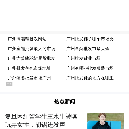
热点新闻
复旦网红留学生王水牛被曝
玩弄女性，胡锡进发声