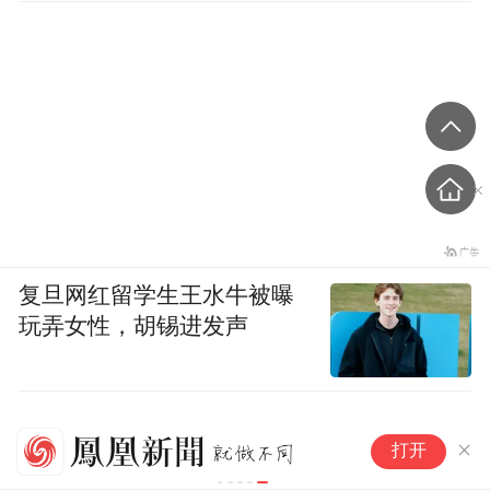
复旦网红留学生王水牛被曝
玩弄女性，胡锡进发声
上海市民体质合格率95.1% ，肥
第
打开
胖率增长成隐忧
活