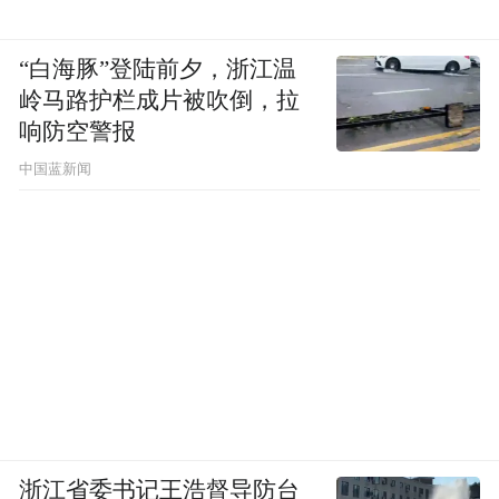
“白海豚”登陆前夕，浙江温
岭马路护栏成片被吹倒，拉
响防空警报
中国蓝新闻
浙江省委书记王浩督导防台