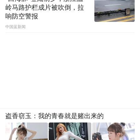
岭马路护栏成片被吹倒，拉
响防空警报
中国蓝新闻
盗香窃玉：我的青春就是赌出来的