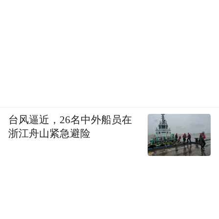
台风逼近，26名中外船员在
浙江舟山紧急避险