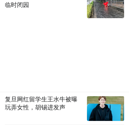
临时闭园
复旦网红留学生王水牛被曝
玩弄女性，胡锡进发声