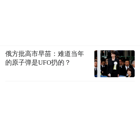
俄方批高市早苗：难道当年
的原子弹是UFO扔的？