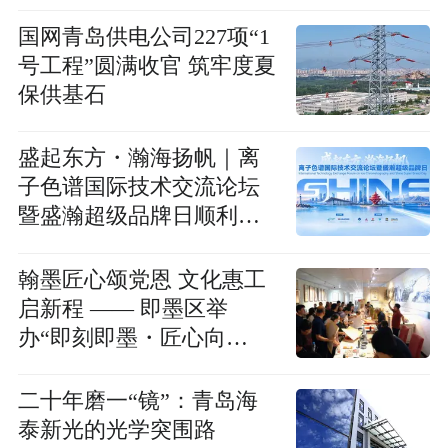
国网青岛供电公司227项“1
号工程”圆满收官 筑牢度夏
保供基石
盛起东方・瀚海扬帆｜离
子色谱国际技术交流论坛
暨盛瀚超级品牌日顺利召
开！
翰墨匠心颂党恩 文化惠工
启新程 —— 即墨区举
办“即刻即墨・匠心向
党”职工庆祝建党105周年
书画系列活动
二十年磨一“镜”：青岛海
泰新光的光学突围路