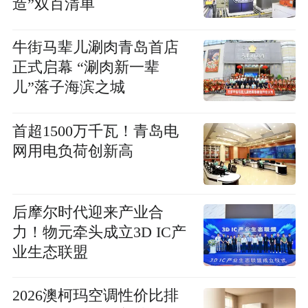
造”双百清单
牛街马辈儿涮肉青岛首店
正式启幕 “涮肉新一辈
儿”落子海滨之城
首超1500万千瓦！青岛电
网用电负荷创新高
后摩尔时代迎来产业合
力！物元牵头成立3D IC产
业生态联盟
2026澳柯玛空调性价比排