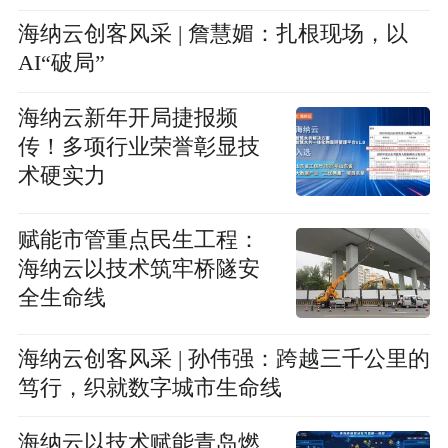
海纳云创客风采 | 詹慧媚：扎根现场，以
AI“破局”
海纳云新年开局捷报频
传！多项行业荣誉彰显技
术硬实力
赋能市管重点民生工程：
海纳云以技术筑牢桥隧安
全生命线
海纳云创客风采 | 孙伟强：跨越三千公里的
笃行，织就数字城市生命线
海纳云以技术赋能青岛燃