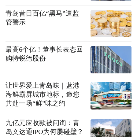
青岛昔日百亿“黑马”遭监
管警示
最高6个亿！董事长表态回
购特锐德股份
让世界爱上青岛味｜蓝港
海鲜霸屏城市地标，邀您
共赴一场“鲜”味之约
九亿元应收款被问询：青
岛文达通IPO为何屡碰壁？