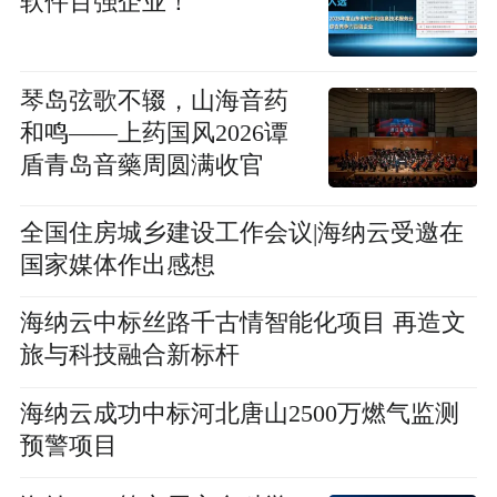
软件百强企业！
琴岛弦歌不辍，山海音药
和鸣——上药国风2026谭
盾青岛音藥周圆满收官
全国住房城乡建设工作会议|海纳云受邀在
国家媒体作出感想
海纳云中标丝路千古情智能化项目 再造文
旅与科技融合新标杆
海纳云成功中标河北唐山2500万燃气监测
预警项目