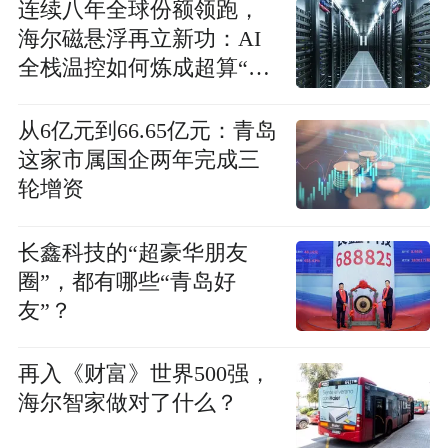
连续八年全球份额领跑，
海尔磁悬浮再立新功：AI
全栈温控如何炼成超算“绿
色心脏”？
从6亿元到66.65亿元：青岛
这家市属国企两年完成三
轮增资
长鑫科技的“超豪华朋友
圈”，都有哪些“青岛好
友”？
再入《财富》世界500强，
海尔智家做对了什么？