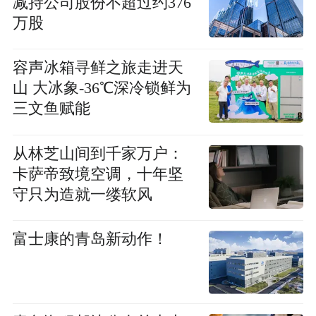
减持公司股份不超过约376
万股
容声冰箱寻鲜之旅走进天
山 大冰象-36℃深冷锁鲜为
三文鱼赋能
从林芝山间到千家万户：
卡萨帝致境空调，十年坚
守只为造就一缕软风
富士康的青岛新动作！