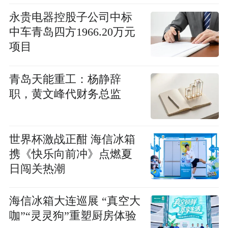
永贵电器控股子公司中标
中车青岛四方1966.20万元
项目
青岛天能重工：杨静辞
职，黄文峰代财务总监
世界杯激战正酣 海信冰箱
携《快乐向前冲》点燃夏
日闯关热潮
海信冰箱大连巡展 “真空大
咖”“灵灵狗”重塑厨房体验