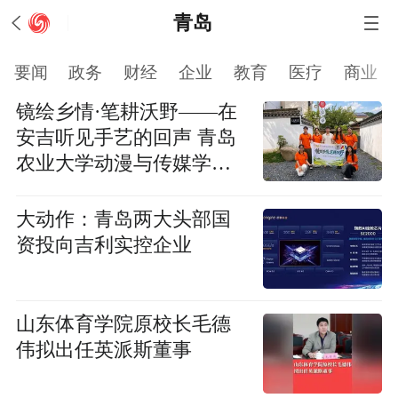
青岛
要闻
政务
财经
企业
教育
医疗
商业
镜绘乡情·笔耕沃野——在
安吉听见手艺的回声 青岛
农业大学动漫与传媒学
院“镜绘乡情·笔耕沃野——
赴浙江乡韵非遗影像文创
大动作：青岛两大头部国
实践团”
资投向吉利实控企业
山东体育学院原校长毛德
伟拟出任英派斯董事