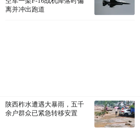
空军一架F-16战机降落时偏
离并冲出跑道
陕西柞水遭遇大暴雨，五千
余户群众已紧急转移安置