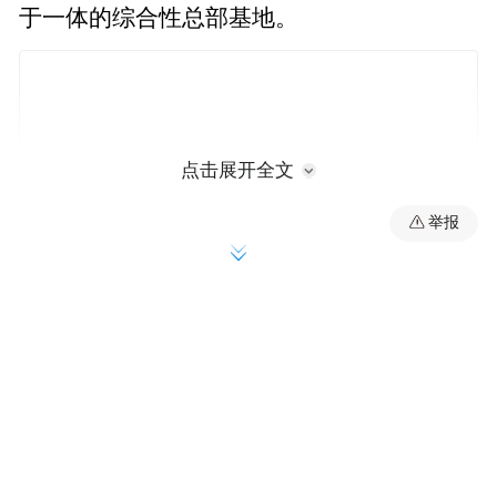
于一体的综合性总部基地。
点击展开全文
举报
据悉，华芢生物成立于2012年，是一家专注
于生物分子药物研发的国家级高新技术企
业。
目前，公司已建立包括重组蛋白药物研发平