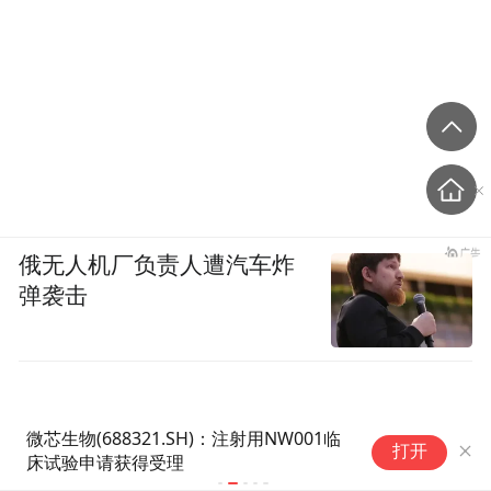
俄无人机厂负责人遭汽车炸
弹袭击
微芯生物(688321.SH)：注射用NW001临
百
打开
床试验申请获得受理
绩
同