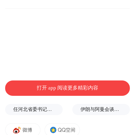
台、纳米递送系统在内的多个技术平台，研
发方向聚焦于伤口愈合和组织修复领域，旗
下两款国家一类生物创新药前景广阔。
“特别声明：以上作品内容(包括在内的视频、图片或音
频)为凤凰网旗下自媒体平台“大风号”用户上传并发
布，本平台仅提供信息存储空间服务。
Notice: The content above (including the videos,
pictures and audios if any) is uploaded and posted
by the user of Dafeng Hao, which is a social media
platform and merely provides information storage
打开 app 阅读更多精彩内容
space services.”
任河北省委书记后，罗文首次调研
伊朗与阿曼会谈最新细节曝光