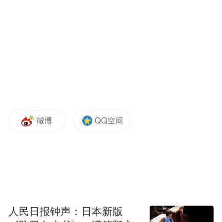
“千人千村千户新春送温暖”活动现场。
本次活动共慰问帮扶莱西市姜山镇和河头店
镇的12个村庄的困境家庭55户，给每户家庭
送去海尔空气炸锅、海尔绞肉机、棉被、大
人民日报钟声：日本新版
米、花生油、老酒等价值近600元的生活物