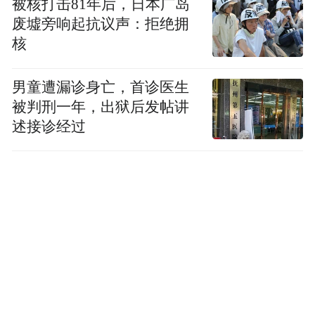
被核打击81年后，日本广岛
废墟旁响起抗议声：拒绝拥
核
男童遭漏诊身亡，首诊医生
被判刑一年，出狱后发帖讲
述接诊经过