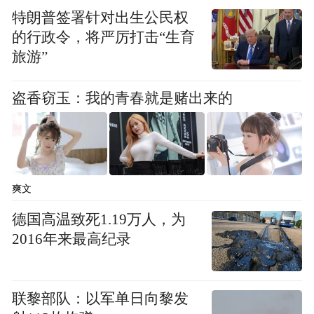
家中慰问。（通讯员 姜宁）
特朗普签署针对出生公民权
的行政令，将严厉打击“生育
旅游”
“特别声明：以上作品内容(包括在内的视频、图片或音
频)为凤凰网旗下自媒体平台“大风号”用户上传并发
布，本平台仅提供信息存储空间服务。
盗香窃玉：我的青春就是赌出来的
Notice: The content above (including the videos,
pictures and audios if any) is uploaded and posted
by the user of Dafeng Hao, which is a social media
platform and merely provides information storage
space services.”
爽文
德国高温致死1.19万人，为
2016年来最高纪录
联黎部队：以军单日向黎发