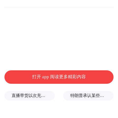
“千人千村千户新春送温暖”活动现场。
本次爱心行动发起人，即墨精英会34分会会
长、双龙海海尔智家经理邹海波在获知莱西
部分村镇的困境家庭有捐助需求后，立即向
打开 app 阅读更多精彩内容
海尔集团和即墨精英会总会汇报，立即得到
了认可和支持。
直播带货以次充好、拒不发货，算诈骗吗？
特朗普承认某些弹药供应紧张