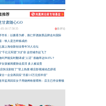
道推荐
意甘肃随心GO
0
-05-16 17:58:35
条评论
怀市长：以酱香为桥，推仁怀酒旅票品牌走向国际
题：铁人是怎样炼成的
七届上海创新创业青年50人论坛
股“千亿元军团”大扩容 这些城市起飞了
物叫声能实时翻译成“人话” 准确率达94.6%？
3岁女孩被闺蜜胁迫卖淫 多人被追责
横店快没剧组了”登上热搜 横店影视城动态辟谣
蒙古一企业再回应“月薪1.6万元招羊倌”
连市监局回应女子用烧烤铁签喂狗：店主已停业整顿