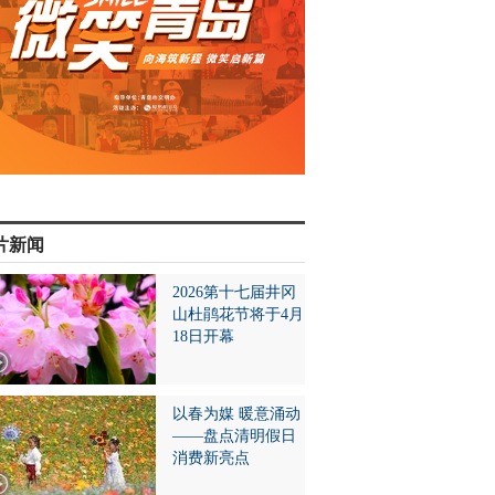
片新闻
2026第十七届井冈
山杜鹃花节将于4月
18日开幕
以春为媒 暖意涌动
——盘点清明假日
消费新亮点