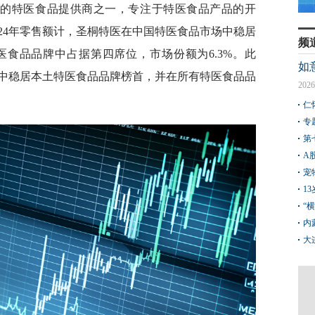
先的特医食品提供商之一，专注于特医食品产品的开
24年零售额计，圣桐特医在中国特医食品市场中稳居
频
食品品牌中占据第四席位，市场份额为6.3%。此
如
中稳居本土特医食品品牌榜首，并在所有特医食品品
2026
仁
专
第
A
宠
1
“
内
大