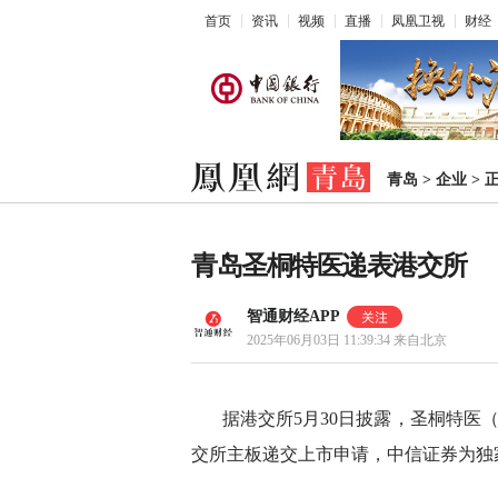
首页
资讯
视频
直播
凤凰卫视
财经
青岛
>
企业
>
青岛圣桐特医递表港交所
智通财经APP
2025年06月03日 11:39:34
来自北京
据港交所5月30日披露，圣桐特医
交所主板递交上市申请，中信证券为独