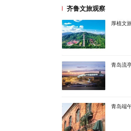
齐鲁文旅观察
厚植文
青岛流
青岛端