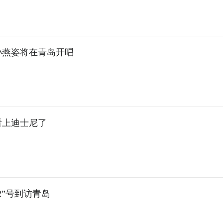
孙燕姿将在青岛开唱
看上迪士尼了
2”号到访青岛