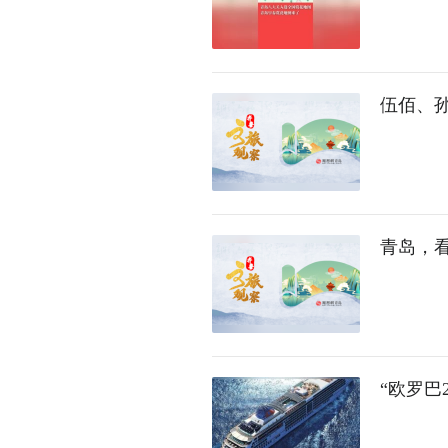
伍佰、
青岛，
“欧罗巴