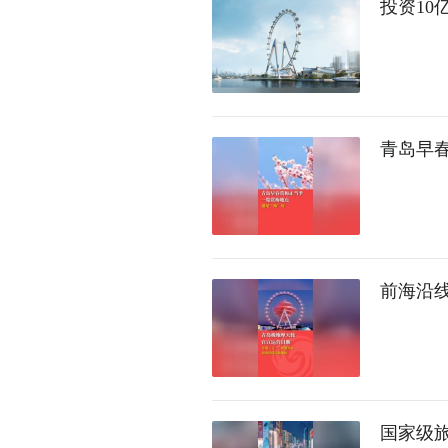
投资10
青岛早
前海沿
国家级